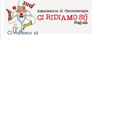
Ci ridiamo sù
Ragusa, Italia
L'associazione si impreziosisce dell'apporto
speciale di carissimi amici e amiche che
hanno giocato a lungo e profondamente con
noi, in particolare durante il primo percorso
lungo. Continuiamo a regalarci tanto a
vicenda.
Vai al sito