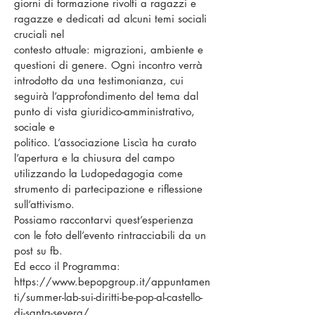
giorni di formazione rivolti a ragazzi e
ragazze e dedicati ad alcuni temi sociali
cruciali nel
contesto attuale: migrazioni, ambiente e
questioni di genere. Ogni incontro verrà
introdotto da una testimonianza, cui
seguirà l’approfondimento del tema dal
punto di vista giuridico-amministrativo,
sociale e
politico. L’associazione Liscìa ha curato
l’apertura e la chiusura del campo
utilizzando la Ludopedagogia come
strumento di partecipazione e riflessione
sull’attivismo.
Possiamo raccontarvi quest’esperienza
con le foto dell’evento rintracciabili da un
post su fb.
Ed ecco il Programma:
https://www.bepopgroup.it/appuntamen
ti/summer-lab-sui-diritti-be-pop-al-castello-
di-santa-severa/