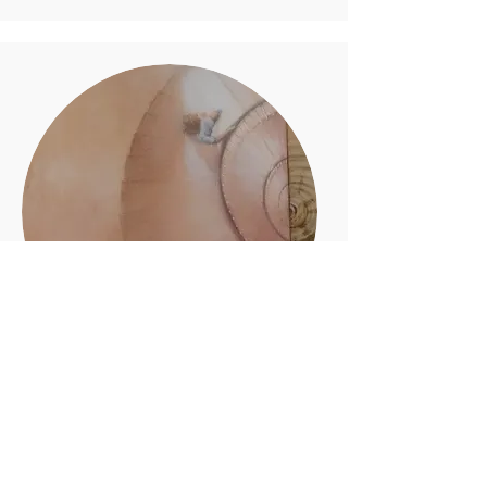
Con-tatto etereo
Online
2020 e 2021
Un cammino insieme con e attraverso lo