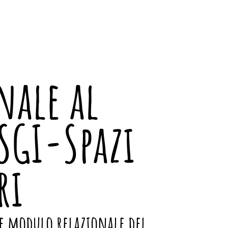
nale al
SGI-Spazi
ri
 e modulo relazionale del