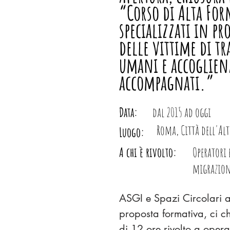
“Corso di Alta For
specializzati in p
delle vittime di tr
umani e accoglien
accompagnati.”
Data:
dal 2015 ad oggi
Roma, Città dell'Al
Luogo:
A chi è rivolto:
Operatori 
migrazio
ASGI e Spazi Circolari 
proposta formativa, ci c
di 12 ore rivolto a opera