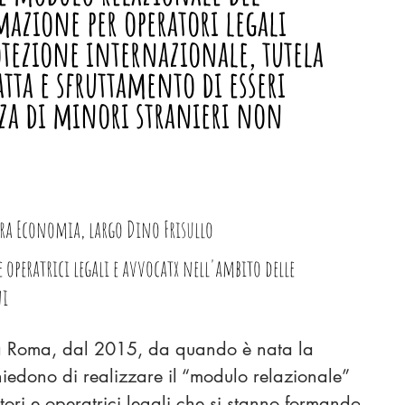
mazione per operatori legali
rotezione internazionale, tutela
atta e sfruttamento di esseri
za di minori stranieri non
tra Economia, largo Dino Frisullo
e operatrici legali e avvocatx nell'ambito delle
ni
a Roma, dal 2015, da quando è nata la
hiedono di realizzare il “modulo relazionale”
tori e operatrici legali che si stanno formando