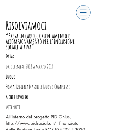
Risolviamoci
“Presa in carico, orientamento e
accompagnamento per l’inclusione
sociale attiva”
Data:
da dicembre 2018 a marzo 2019
Luogo:
Roma, Rebibbia Maschile Nuovo Complesso
A chi è rivolto:
Detenuti
All’interno del progetto PID Onlus,
http://www.pidsociale.it/,
finanziato
dalla Regione Lazio POR FSE
2014-2020