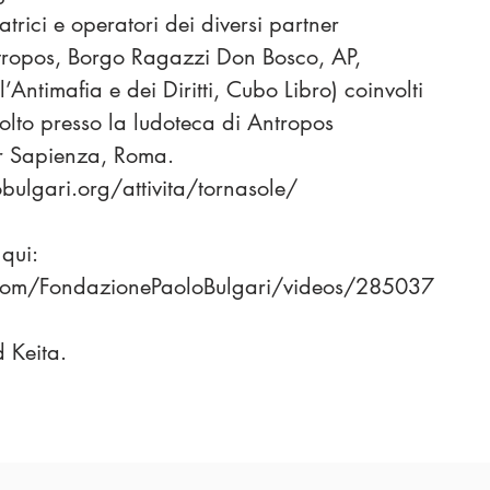
rici e operatori dei diversi partner
tropos, Borgo Ragazzi Don Bosco, AP,
ntimafia e dei Diritti, Cubo Libro) coinvolti
volto presso la ludoteca di Antropos
or Sapienza, Roma.
bulgari.org/attivita/tornasole/
 qui:
com/FondazionePaoloBulgari/videos/285037
 Keita.