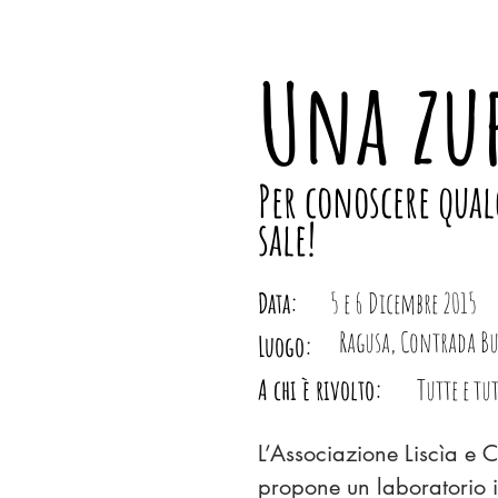
Una zup
Per conoscere qual
sale!
Data:
5 e 6 Dicembre 2015
Ragusa, Contrada Bu
Luogo:
A chi è rivolto:
Tutte e tu
L’Associazione Liscìa e 
propone un laboratorio i