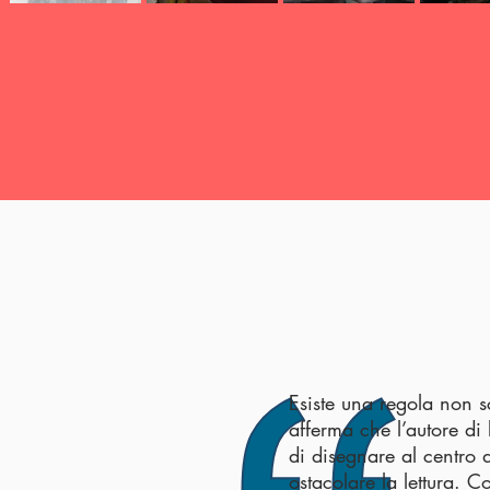
Esiste una regola non sc
afferma che l’autore di l
di disegnare al centro
ostacolare la lettura. 