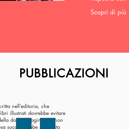
Scopri di più
PUBBLICAZIONI
ritta nell’editoria, che
ibri illustrati dovrebbe evitare
 della doppia pagina per non
Cosa succederebbe se questa