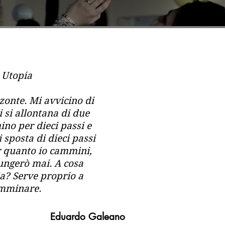
 Utopia
zzonte. Mi avvicino di
i si allontana di due
no per dieci passi e
i sposta di dieci passi
er quanto io cammini,
ungerò mai. A cosa
ia? Serve proprio a
amminare.
Eduardo Galeano