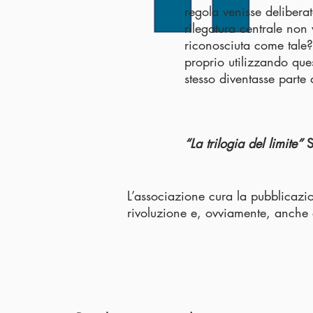
regola venisse delibera
rilegatura centrale non
riconosciuta come tale? 
proprio utilizzando ques
stesso diventasse parte 
“La trilogia del limite”
S
L’associazione cura la pubblicazi
rivoluzione e, ovviamente, anche