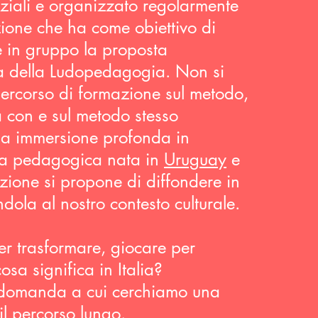
nziali e organizzato regolarmente
zione che ha come obiettivo di
 in gruppo la proposta
a della Ludopedagogia. Non si
 percorso di formazione sul metodo,
a con e sul metodo stesso
na immersione profonda in
za pedagogica nata in
Uruguay
e
azione si propone di diffondere in
ndola al nostro contesto culturale.
r trasformare, giocare per
cosa significa in Italia?
 domanda a cui cerchiamo una
il percorso lungo.