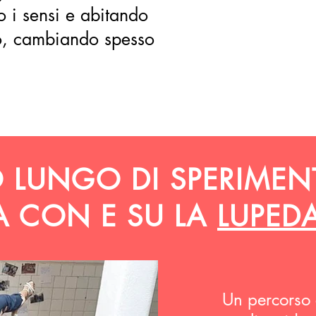
 i sensi e abitando
o, cambiando spesso
 LUNGO DI SPERIMEN
A CON E SU LA
LUPED
Un percorso 