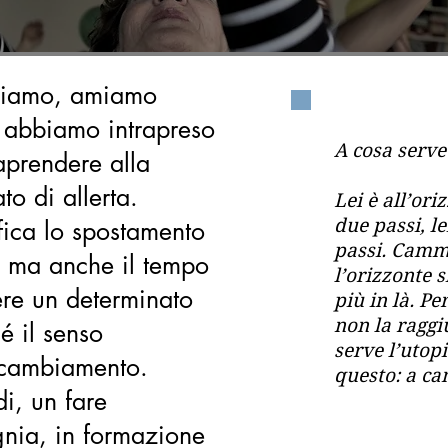
cciamo, amiamo
i abbiamo intrapreso
A cosa serve
aprendere alla
ato di allerta.
Lei è all’ori
due passi, le
fica lo spostamento
passi. Cammi
, ma anche il tempo
l’orizzonte s
re un determinato
più in là. P
non la raggi
sé il senso
serve l’utop
 cambiamento.
questo: a c
di, un fare
ia, in formazione