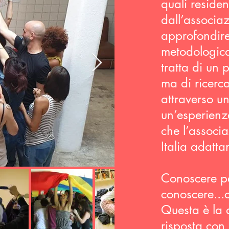
quali reside
dall’associa
approfondire
metodologic
tratta di un
ma di ricerc
attraverso u
un’esperien
che l’associ
Italia adatta
Conoscere pe
conoscere...
Questa è la
risposta con 