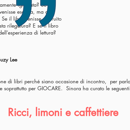
tamente ignorata? Se la
 venisse esclusa, ma anzi
Se il libro venisse costruito
ta rilegatura? E se il libro
dell’esperienza di lettura?
uzy Lee
one di libri perché siano occasione di incontro, per parl
 e soprattutto per GIOCARE. Sinora ha curato le seguenti
Ricci, limoni e caffettiere