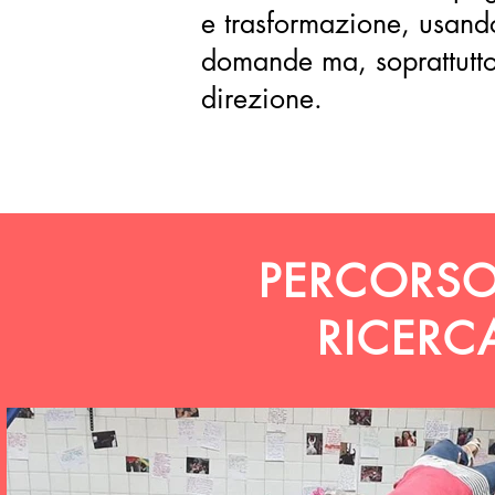
e trasformazione, usando
domande ma, soprattutt
direzione.
PERCORSO
RICERC